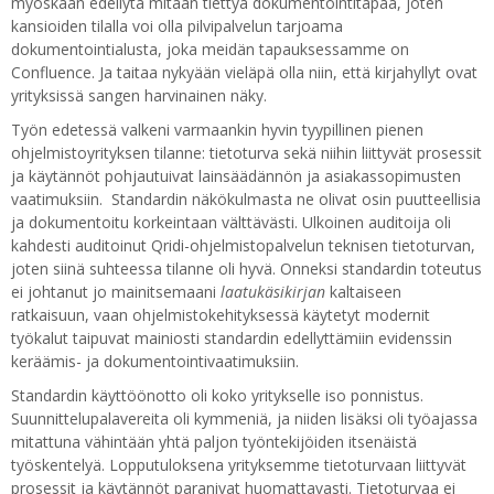
myöskään edellytä mitään tiettyä dokumentointitapaa, joten
kansioiden tilalla voi olla pilvipalvelun tarjoama
dokumentointialusta, joka meidän tapauksessamme on
Confluence. Ja taitaa nykyään vieläpä olla niin, että kirjahyllyt ovat
yrityksissä sangen harvinainen näky.
Työn edetessä valkeni varmaankin hyvin tyypillinen pienen
ohjelmistoyrityksen tilanne: tietoturva sekä niihin liittyvät prosessit
ja käytännöt pohjautuivat lainsäädännön ja asiakassopimusten
vaatimuksiin. Standardin näkökulmasta ne olivat osin puutteellisia
ja dokumentoitu korkeintaan välttävästi. Ulkoinen auditoija oli
kahdesti auditoinut Qridi-ohjelmistopalvelun teknisen tietoturvan,
joten siinä suhteessa tilanne oli hyvä. Onneksi standardin toteutus
ei johtanut jo mainitsemaani
laatukäsikirjan
kaltaiseen
ratkaisuun, vaan ohjelmistokehityksessä käytetyt modernit
työkalut taipuvat mainiosti standardin edellyttämiin evidenssin
keräämis- ja dokumentointivaatimuksiin.
Standardin käyttöönotto oli koko yritykselle iso ponnistus.
Suunnittelupalavereita oli kymmeniä, ja niiden lisäksi oli työajassa
mitattuna vähintään yhtä paljon työntekijöiden itsenäistä
työskentelyä. Lopputuloksena yrityksemme tietoturvaan liittyvät
prosessit ja käytännöt paranivat huomattavasti. Tietoturvaa ei