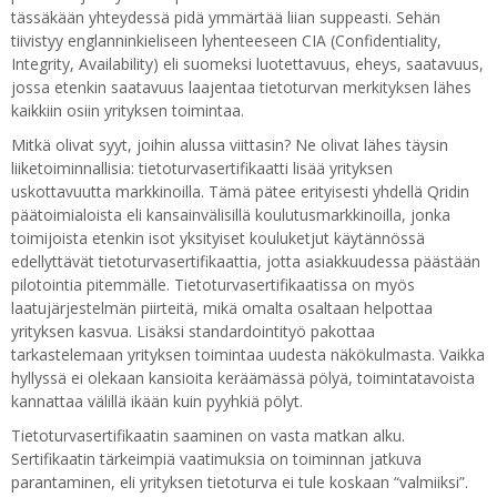
tässäkään yhteydessä pidä ymmärtää liian suppeasti. Sehän
tiivistyy englanninkieliseen lyhenteeseen CIA (Confidentiality,
Integrity, Availability) eli suomeksi luotettavuus, eheys, saatavuus,
jossa etenkin saatavuus laajentaa tietoturvan merkityksen lähes
kaikkiin osiin yrityksen toimintaa.
Mitkä olivat syyt, joihin alussa viittasin? Ne olivat lähes täysin
liiketoiminnallisia: tietoturvasertifikaatti lisää yrityksen
uskottavuutta markkinoilla. Tämä pätee erityisesti yhdellä Qridin
päätoimialoista eli kansainvälisillä koulutusmarkkinoilla, jonka
toimijoista etenkin isot yksityiset kouluketjut käytännössä
edellyttävät tietoturvasertifikaattia, jotta asiakkuudessa päästään
pilotointia pitemmälle. Tietoturvasertifikaatissa on myös
laatujärjestelmän piirteitä, mikä omalta osaltaan helpottaa
yrityksen kasvua. Lisäksi standardointityö pakottaa
tarkastelemaan yrityksen toimintaa uudesta näkökulmasta. Vaikka
hyllyssä ei olekaan kansioita keräämässä pölyä, toimintatavoista
kannattaa välillä ikään kuin pyyhkiä pölyt.
Tietoturvasertifikaatin saaminen on vasta matkan alku.
Sertifikaatin tärkeimpiä vaatimuksia on toiminnan jatkuva
parantaminen, eli yrityksen tietoturva ei tule koskaan “valmiiksi”.