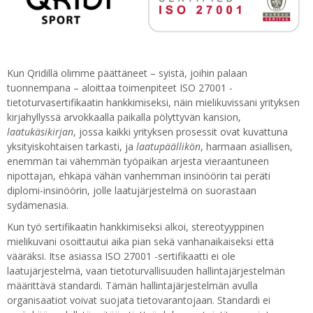
Kun Qridillä olimme päättäneet – syistä, joihin palaan
tuonnempana – aloittaa toimenpiteet ISO 27001 -
tietoturvasertifikaatin hankkimiseksi, näin mielikuvissani yrityksen
kirjahyllyssä arvokkaalla paikalla pölyttyvän kansion,
laatukäsikirjan
, jossa kaikki yrityksen prosessit ovat kuvattuna
yksityiskohtaisen tarkasti, ja
laatupäällikön
, harmaan asiallisen,
enemmän tai vähemmän työpaikan arjesta vieraantuneen
nipottajan, ehkäpä vähän vanhemman insinöörin tai peräti
diplomi-insinöörin, jolle laatujärjestelmä on suorastaan
sydämenasia.
Kun työ sertifikaatin hankkimiseksi alkoi, stereotyyppinen
mielikuvani osoittautui aika pian sekä vanhanaikaiseksi että
vääräksi. Itse asiassa ISO 27001 -sertifikaatti ei ole
laatujärjestelmä, vaan tietoturvallisuuden hallintajärjestelmän
määrittävä standardi. Tämän hallintajärjestelmän avulla
organisaatiot voivat suojata tietovarantojaan. Standardi ei