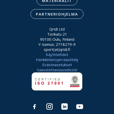
MATERIAALIT
PARTNERIOHJELMA
Qridi Ltd
Torikatu 21
90100 Oulu, Finland
Y-tunnus: 2718279-9
sport(at)qridi.fi
Käyttöehdot
Henkilötietojen käsittely
Evästeasetukset
Saavutettavuusseloste