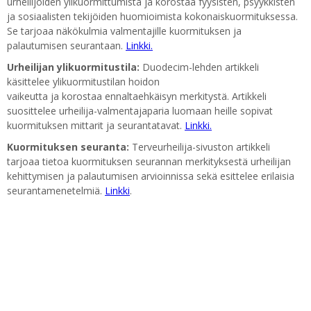
urheilijoiden ylikuormittumista ja korostaa fyysisten, psyykkisten
ja sosiaalisten tekijöiden huomioimista kokonaiskuormituksessa.
Se tarjoaa näkökulmia valmentajille kuormituksen ja
palautumisen seurantaan.
Linkki.
Urheilijan ylikuormitustila:
Duodecim-lehden artikkeli
käsittelee ylikuormitustilan hoidon
vaikeutta ja korostaa ennaltaehkäisyn merkitystä. Artikkeli
suosittelee urheilija-valmentajaparia luomaan heille sopivat
kuormituksen mittarit ja seurantatavat.
Linkki.
Kuormituksen seuranta:
Terveurheilija-sivuston artikkeli
tarjoaa tietoa kuormituksen seurannan merkityksestä urheilijan
kehittymisen ja palautumisen arvioinnissa sekä esittelee erilaisia
seurantamenetelmiä.
Linkki
.