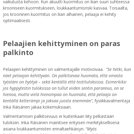
vaikutusta kehoon. Kun akuutti kuormitus on liian suuri suhteessa
krooniseen kuormitukseen, loukkaantumisriski kasvaa. Toisaalta,
jos krooninen kuormitus on liian alhainen, pelaaja ei kehity
optimaalisesti.
Pelaajien kehittyminen on paras
palkinto
Pelaajien kehittyminen on valmentajalle motivoivaa.
“Se hetki, kun
näet pelaajan kehittyvän. On palkitsevaa huomata, että omasta
työstäni on hyötyä – sekä kentällä että testituloksissa. Esimerkiksi
jos hyppytestin tuloksissa on tullut viiden sentin parannus, on se
hienoa, mutta vielä hienompaa on huomata, että pelaaja on
kentällä ketterämpi ja jaksaa juosta enemmän”,
fysiikkavalmentaja
Inka Räisänen jakaa kokemuksiaan.
Valmentamisen palkitsevuus ei kuitenkaan liity pelkästään
tuloksiin. Inka Räisänen mainitsee erityisen merkityksellisenä
asiana loukkaantumisten ennaltaehkäisyn.
“Myös