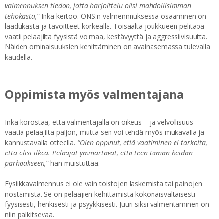
valmennuksen tiedon, jotta harjoittelu olisi mahdollisimman
tehokasta,”
Inka kertoo. ONS:n valmennnuksessa osaaminen on
laadukasta ja tavoitteet korkealla. Toisaalta joukkueen pelitapa
vaatii pelaajilta fyysistä voimaa, kestävyyttä ja aggressiivisuutta.
Näiden ominaisuuksien kehittäminen on avainasemassa tulevalla
kaudella.
Oppimista myös valmentajana
Inka korostaa, että valmentajalla on oikeus – ja velvollisuus –
vaatia pelaajilta paljon, mutta sen voi tehdä myös mukavalla ja
kannustavalla otteella.
“Olen oppinut, että vaatiminen ei tarkoita,
että olisi ilkeä. Pelaajat ymmärtävät, että teen tämän heidän
parhaakseen,”
hän muistuttaa.
Fysiikkavalmennus ei ole vain toistojen laskemista tai painojen
nostamista. Se on pelaajien kehittämistä kokonaisvaltaisesti –
fyysisesti, henkisesti ja psyykkisesti. Juuri siksi valmentaminen on
niin palkitsevaa.