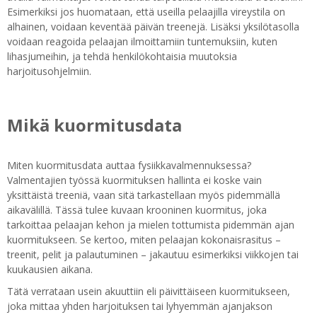
Esimerkiksi jos huomataan, että useilla pelaajilla vireystila on
alhainen, voidaan keventää päivän treenejä. Lisäksi yksilötasolla
voidaan reagoida pelaajan ilmoittamiin tuntemuksiin, kuten
lihasjumeihin, ja tehdä henkilökohtaisia muutoksia
harjoitusohjelmiin.
Mikä kuormitusdata
Miten kuormitusdata auttaa fysiikkavalmennuksessa?
Valmentajien työssä kuormituksen hallinta ei koske vain
yksittäistä treeniä, vaan sitä tarkastellaan myös pidemmällä
aikavälillä. Tässä tulee kuvaan krooninen kuormitus, joka
tarkoittaa pelaajan kehon ja mielen tottumista pidemmän ajan
kuormitukseen. Se kertoo, miten pelaajan kokonaisrasitus –
treenit, pelit ja palautuminen – jakautuu esimerkiksi viikkojen tai
kuukausien aikana.
Tätä verrataan usein akuuttiin eli päivittäiseen kuormitukseen,
joka mittaa yhden harjoituksen tai lyhyemmän ajanjakson