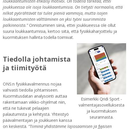
loukkaantumisten ehkäisy motivoi. On todella tärkeää, ettei
joukkueessa ole isoja loukkaantumisia. On tietysti normaalia, että
nilkat pyörähtävät tai tulee pieniä vammoja, mutta isojen
loukkaantumisten välttäminen on yksi työni suurimmista
palkinnoista.”
Onnistuminen siinä, ettei joukkueessa ole ollut
suuria loukkaantumisia, kertoo siitä, että fysiikkaharjoittelu ja
kuormituksen hallinta todella toimivat.
Tiedolla johtamista
ja tiimityötä
ONS:n fysiikkavalmennus nojaa
vahvasti tiedolla johtamiseen.
Kuormitusdatan analysointi auttaa
Esimerkki Qridi Sport -
rakentamaan viikko-ohjelmat niin,
valmentajasovelluksesta
että ne tukevat pelaajien
ja kuormituksen
palautumista ja kehitystä. Yhteistyö
seurannasta.
päävalmentajan ja joukkueen kanssa
on keskeistä.
“Tiiminä yhdistämme lajiosaamisen ja fyysisen