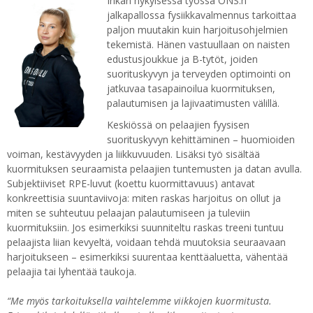
Inkan nykyisessä työssä ONS:n
jalkapallossa fysiikkavalmennus tarkoittaa
paljon muutakin kuin harjoitusohjelmien
tekemistä. Hänen vastuullaan on naisten
edustusjoukkue ja B-tytöt, joiden
suorituskyvyn ja terveyden optimointi on
jatkuvaa tasapainoilua kuormituksen,
palautumisen ja lajivaatimusten välillä.
Keskiössä on pelaajien fyysisen
suorituskyvyn kehittäminen – huomioiden
voiman, kestävyyden ja liikkuvuuden. Lisäksi työ sisältää
kuormituksen seuraamista pelaajien tuntemusten ja datan avulla.
Subjektiiviset RPE-luvut (koettu kuormittavuus) antavat
konkreettisia suuntaviivoja: miten raskas harjoitus on ollut ja
miten se suhteutuu pelaajan palautumiseen ja tuleviin
kuormituksiin. Jos esimerkiksi suunniteltu raskas treeni tuntuu
pelaajista liian kevyeltä, voidaan tehdä muutoksia seuraavaan
harjoitukseen – esimerkiksi suurentaa kenttäaluetta, vähentää
pelaajia tai lyhentää taukoja.
“Me myös tarkoituksella vaihtelemme viikkojen kuormitusta.