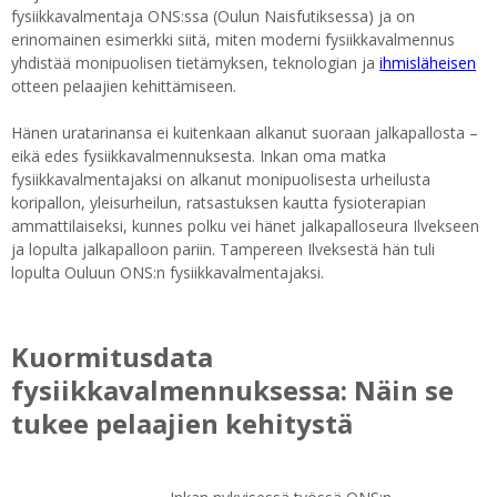
fysiikkavalmentaja ONS:ssa (Oulun Naisfutiksessa) ja on
erinomainen esimerkki siitä, miten moderni fysiikkavalmennus
yhdistää monipuolisen tietämyksen, teknologian ja
ihmisläheisen
otteen pelaajien kehittämiseen.
Hänen uratarinansa ei kuitenkaan alkanut suoraan jalkapallosta –
eikä edes fysiikkavalmennuksesta. Inkan oma matka
fysiikkavalmentajaksi on alkanut monipuolisesta urheilusta
koripallon, yleisurheilun, ratsastuksen kautta fysioterapian
ammattilaiseksi, kunnes polku vei hänet jalkapalloseura Ilvekseen
ja lopulta jalkapalloon pariin. Tampereen Ilveksestä hän tuli
lopulta Ouluun ONS:n fysiikkavalmentajaksi.
Kuormitusdata
fysiikkavalmennuksessa: Näin se
tukee pelaajien kehitystä