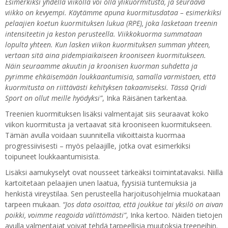
Esimerkiksi yhdellä viikolla voi olla ylikuormitusta, ja seuraava
viikko on kevyempi. Käytämme apuna kuormitusdataa – esimerkiksi
pelaajien koetun kuormituksen lukua (RPE), joka lasketaan treenin
intensiteetin ja keston perusteella. Viikkokuorma summataan
lopulta yhteen. Kun lasken viikon kuormituksen summan yhteen,
vertaan sitä aina pidempiaikaiseen krooniseen kuormitukseen.
Näin seuraamme akuutin ja kroonisen kuorman suhdetta ja
pyrimme ehkäisemään loukkaantumisia, samalla varmistaen, että
kuormitusta on riittävästi kehityksen takaamiseksi. Tässä Qridi
Sport on ollut meille hyödyksi”
, Inka Räisänen tarkentaa.
Treenien kuormituksen lisäksi valmentajat siis seuraavat koko
viikon kuormitusta ja vertaavat sitä krooniseen kuormitukseen.
Tämän avulla voidaan suunnitella viikoittaista kuormaa
progressiivisesti – myös pelaajille, jotka ovat esimerkiksi
toipuneet loukkaantumisista.
Lisäksi aamukyselyt ovat nousseet tärkeäksi toimintatavaksi. Niillä
kartoitetaan pelaajien unen laatua, fyysisiä tuntemuksia ja
henkistä vireystilaa. Sen perusteella harjoitusohjelmia muokataan
tarpeen mukaan.
“Jos data osoittaa, että joukkue tai yksilö on aivan
poikki, voimme reagoida välittömästi”
, Inka kertoo. Näiden tietojen
avulla valmentajat voivat tehdä tarpeellisia muutoksia treeneihin.