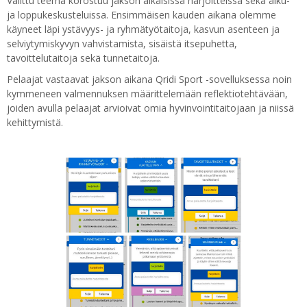
Valittu teema korostuu jakson aikaisissa harjoitteissa sekä alku-
ja loppukeskusteluissa. Ensimmäisen kauden aikana olemme
käyneet läpi ystävyys- ja ryhmätyötaitoja, kasvun asenteen ja
selviytymiskyvyn vahvistamista, sisäistä itsepuhetta,
tavoittelutaitoja sekä tunnetaitoja.
Pelaajat vastaavat jakson aikana Qridi Sport -sovelluksessa noin
kymmeneen valmennuksen määrittelemään reflektiotehtävään,
joiden avulla pelaajat arvioivat omia hyvinvointitaitojaan ja niissä
kehittymistä.