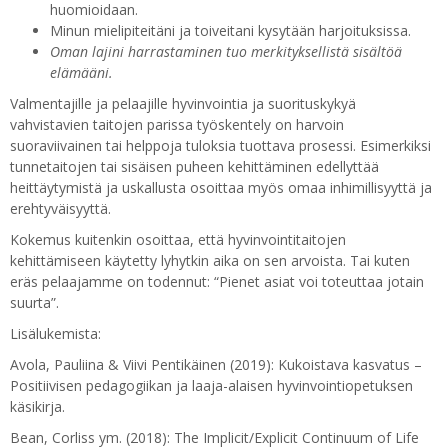
huomioidaan.
Minun mielipiteitäni ja toiveitani kysytään harjoituksissa.
Oman lajini harrastaminen tuo merkityksellistä sisältöä
elämääni.
Valmentajille ja pelaajille hyvinvointia ja suorituskykyä
vahvistavien taitojen parissa työskentely on harvoin
suoraviivainen tai helppoja tuloksia tuottava prosessi. Esimerkiksi
tunnetaitojen tai sisäisen puheen kehittäminen edellyttää
heittäytymistä ja uskallusta osoittaa myös omaa inhimillisyyttä ja
erehtyväisyyttä.
Kokemus kuitenkin osoittaa, että hyvinvointitaitojen
kehittämiseen käytetty lyhytkin aika on sen arvoista. Tai kuten
eräs pelaajamme on todennut: “Pienet asiat voi toteuttaa jotain
suurta”.
Lisälukemista:
Avola, Pauliina & Viivi Pentikäinen (2019): Kukoistava kasvatus –
Positiivisen pedagogiikan ja laaja-alaisen hyvinvointiopetuksen
käsikirja.
Bean, Corliss ym. (2018): The Implicit/Explicit Continuum of Life