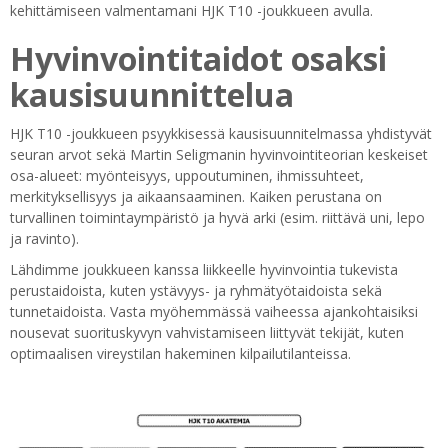
kehittämiseen valmentamani HJK T10 -joukkueen avulla.
Hyvinvointitaidot osaksi
kausisuunnittelua
HJK T10 -joukkueen psyykkisessä kausisuunnitelmassa yhdistyvät
seuran arvot sekä Martin Seligmanin hyvinvointiteorian keskeiset
osa-alueet: myönteisyys, uppoutuminen, ihmissuhteet,
merkityksellisyys ja aikaansaaminen. Kaiken perustana on
turvallinen toimintaympäristö ja hyvä arki (esim. riittävä uni, lepo
ja ravinto).
Lähdimme joukkueen kanssa liikkeelle hyvinvointia tukevista
perustaidoista, kuten ystävyys- ja ryhmätyötaidoista sekä
tunnetaidoista. Vasta myöhemmässä vaiheessa ajankohtaisiksi
nousevat suorituskyvyn vahvistamiseen liittyvät tekijät, kuten
optimaalisen vireystilan hakeminen kilpailutilanteissa.