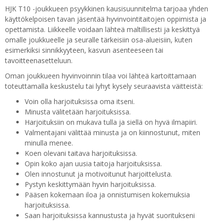
HJK T10 -joukkueen psyykkinen kausisuunnitelma tarjoaa yhden
käyttökelpoisen tavan jäsentää hyvinvointitaitojen oppimista ja
opettamista. Liikkeelle voidaan lähteä maltillisesti ja keskittyä
omalle joukkueelle ja seuralle tärkeisiin osa-alueisiin, kuten
esimerkiksi sinnikkyyteen, kasvun asenteeseen tai
tavoitteenasetteluun.
Oman joukkueen hyvinvoinnin tilaa voi lähteä kartoittamaan
toteuttamalla keskustelu tai lyhyt kysely seuraavista väitteistä:
Voin olla harjoituksissa oma itseni.
Minusta välitetään harjoituksissa.
Harjoituksiin on mukava tulla ja siellä on hyvä ilmapiiri.
Valmentajani välittää minusta ja on kiinnostunut, miten
minulla menee.
Koen olevani taitava harjoituksissa.
Opin koko ajan uusia taitoja harjoituksissa.
Olen innostunut ja motivoitunut harjoittelusta.
Pystyn keskittymään hyvin harjoituksissa.
Pääsen kokemaan iloa ja onnistumisen kokemuksia
harjoituksissa.
Saan harjoituksissa kannustusta ja hyvät suoritukseni