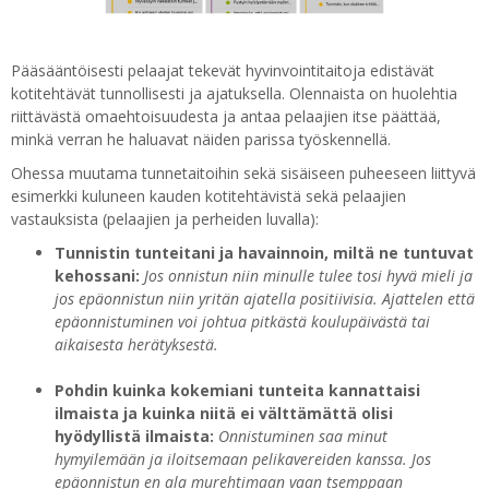
Pääsääntöisesti pelaajat tekevät hyvinvointitaitoja edistävät
kotitehtävät tunnollisesti ja ajatuksella. Olennaista on huolehtia
riittävästä omaehtoisuudesta ja antaa pelaajien itse päättää,
minkä verran he haluavat näiden parissa työskennellä.
Ohessa muutama tunnetaitoihin sekä sisäiseen puheeseen liittyvä
esimerkki kuluneen kauden kotitehtävistä sekä pelaajien
vastauksista (pelaajien ja perheiden luvalla):
Tunnistin tunteitani ja havainnoin, miltä ne tuntuvat
kehossani:
Jos onnistun niin minulle tulee tosi hyvä mieli ja
jos epäonnistun niin yritän ajatella positiivisia. Ajattelen että
epäonnistuminen voi johtua pitkästä koulupäivästä tai
aikaisesta herätyksestä.
Pohdin kuinka kokemiani tunteita kannattaisi
ilmaista ja kuinka niitä ei välttämättä olisi
hyödyllistä ilmaista:
Onnistuminen saa minut
hymyilemään ja iloitsemaan pelikavereiden kanssa. Jos
epäonnistun en ala murehtimaan vaan tsemppaan