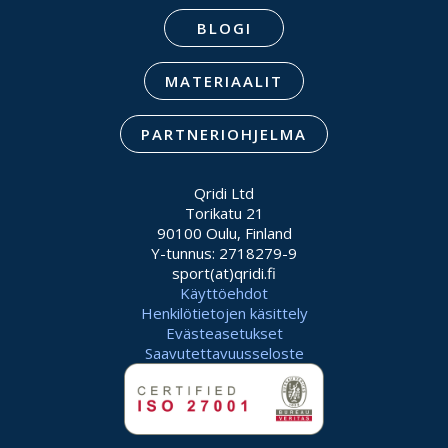
BLOGI
MATERIAALIT
PARTNERIOHJELMA
Qridi Ltd
Torikatu 21
90100 Oulu, Finland
Y-tunnus: 2718279-9
sport(at)qridi.fi
Käyttöehdot
Henkilötietojen käsittely
Evästeasetukset
Saavutettavuusseloste