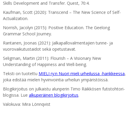
Skills Development and Transfer. Quest, 70:4.
Kaufman, Scott (2020): Transcend – The New Science of Self-
Actualization.
Norrish, Jacolyn (2015): Positive Education. The Geelong
Grammar School Journey.
Rantanen, Joonas (2021): Jalkapallovalmentajien tunne- ja
vuorovaikutustaidot sekä opetustavat.
Seligman, Martin (2011): Flourish – A Visionary New
Understanding of Happiness and Well-being.
Teksti on tuotettu
MIELI ry:n Nuori mieli urheilussa -hankkeessa
,
joka edistää mielen hyvinvointia urheilun ympäristöissä.
Blogikirjoitus on julkaistu alunperin Timo Räikkösen futistohtori-
blogissa. Lue
alkuperäinen blogikirjoitus
.
Valokuva: Mira Lönnqvist