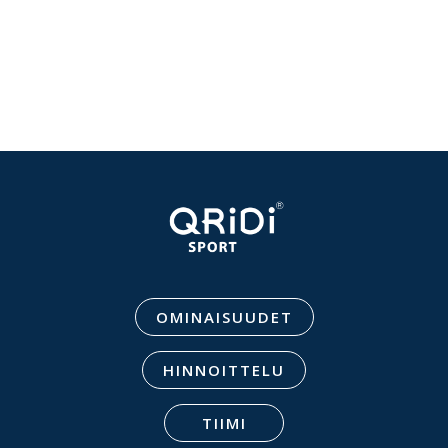
OMINAISUUDET
HINNOITTELU
TIIMI