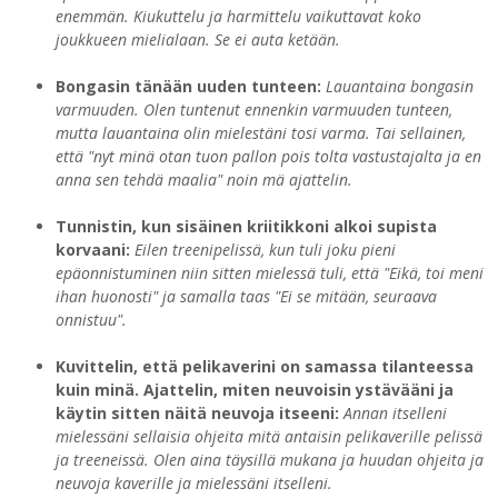
enemmän. Kiukuttelu ja harmittelu vaikuttavat koko
joukkueen mielialaan. Se ei auta ketään.
Bongasin tänään uuden tunteen:
Lauantaina bongasin
varmuuden. Olen tuntenut ennenkin varmuuden tunteen,
mutta lauantaina olin mielestäni tosi varma. Tai sellainen,
että "nyt minä otan tuon pallon pois tolta vastustajalta ja en
anna sen tehdä maalia" noin mä ajattelin.
Tunnistin, kun sisäinen kriitikkoni alkoi supista
korvaani:
Eilen treenipelissä, kun tuli joku pieni
epäonnistuminen niin sitten mielessä tuli, että "Eikä, toi meni
ihan huonosti" ja samalla taas "Ei se mitään, seuraava
onnistuu".
Kuvittelin, että pelikaverini on samassa tilanteessa
kuin minä. Ajattelin, miten neuvoisin ystävääni ja
käytin sitten näitä neuvoja itseeni:
Annan itselleni
mielessäni sellaisia ohjeita mitä antaisin pelikaverille pelissä
ja treeneissä. Olen aina täysillä mukana ja huudan ohjeita ja
neuvoja kaverille ja mielessäni itselleni.