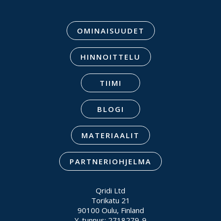
OMINAISUUDET
HINNOITTELU
TIIMI
BLOGI
MATERIAALIT
PARTNERIOHJELMA
Qridi Ltd
Torikatu 21
90100 Oulu, Finland
Y-tunnus: 2718279-9