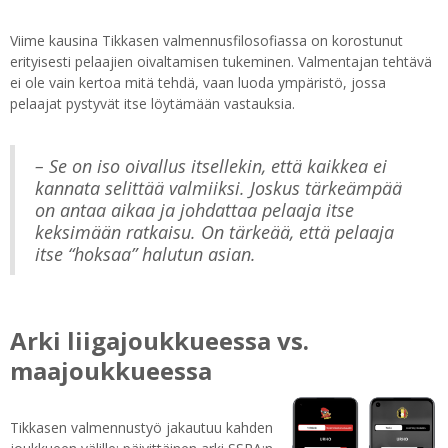
Viime kausina Tikkasen valmennusfilosofiassa on korostunut
erityisesti pelaajien oivaltamisen tukeminen. Valmentajan tehtävä
ei ole vain kertoa mitä tehdä, vaan luoda ympäristö, jossa
pelaajat pystyvät itse löytämään vastauksia.
– Se on iso oivallus itsellekin, että kaikkea ei
kannata selittää valmiiksi. Joskus tärkeämpää
on antaa aikaa ja johdattaa pelaaja itse
keksimään ratkaisu. On tärkeää, että pelaaja
itse “hoksaa” halutun asian.
Arki liigajoukkueessa vs.
maajoukkueessa
Tikkasen valmennustyö jakautuu kahden