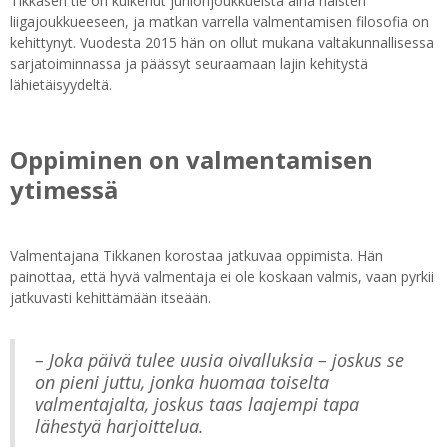
Tikkasen tie on kulkenut juniorijoukkueista aina naisten
liigajoukkueeseen, ja matkan varrella valmentamisen filosofia on
kehittynyt. Vuodesta 2015 hän on ollut mukana valtakunnallisessa
sarjatoiminnassa ja päässyt seuraamaan lajin kehitystä
lähietäisyydeltä.
Oppiminen on valmentamisen
ytimessä
Valmentajana Tikkanen korostaa jatkuvaa oppimista. Hän
painottaa, että hyvä valmentaja ei ole koskaan valmis, vaan pyrkii
jatkuvasti kehittämään itseään.
– Joka päivä tulee uusia oivalluksia – joskus se
on pieni juttu, jonka huomaa toiselta
valmentajalta, joskus taas laajempi tapa
lähestyä harjoittelua.