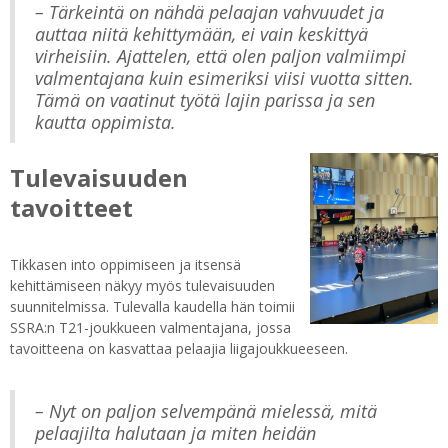
– Tärkeintä on nähdä pelaajan vahvuudet ja
auttaa niitä kehittymään, ei vain keskittyä
virheisiin. Ajattelen, että olen paljon valmiimpi
valmentajana kuin esimeriksi viisi vuotta sitten.
Tämä on vaatinut työtä lajin parissa ja sen
kautta oppimista.
Tulevaisuuden
tavoitteet
Tikkasen into oppimiseen ja itsensä
kehittämiseen näkyy myös tulevaisuuden
suunnitelmissa. Tulevalla kaudella hän toimii
SSRA:n T21-joukkueen valmentajana, jossa
tavoitteena on kasvattaa pelaajia liigajoukkueeseen.
– Nyt on paljon selvempänä mielessä, mitä
pelaajilta halutaan ja miten heidän