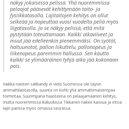
näkyy jokaisessa pelissä. Yhä nuoremmissa
pelaajat pääsevät kehittymään taito- ja
fysiikkatasolla. Lajitaitojen kehitys on ollut
selkeää ja nopeuttaa vuosi vuodelta peliä myös
liigatasolla. Ja se näkyy pelissä, että mitä
pystytään toteuttamaan. Kaikki aikaviiveet ja
muut jää edelleenkin pienemmäksi. On syötöt,
haltuunotot, pallon liikuttelu, pallonopeus ja
liikenopeus paremmin hallussa. Sen kautta
kaikki se ylimääräinen tyhjä aika jää kokonaan
pois.
Vaikka naisten salibandy ei vielä Suomessa ole täysin
ammattilaistasolla, suunta on kohti yhä ammattimaisempaa
toimintaa. Suurimpana haasteena on pelaajamäärien kehitys,
mutta nuoremmissa ikäluokissa Tikkanen näkee kasvua ja intoa
lajin parissa myös omassa seurassa.