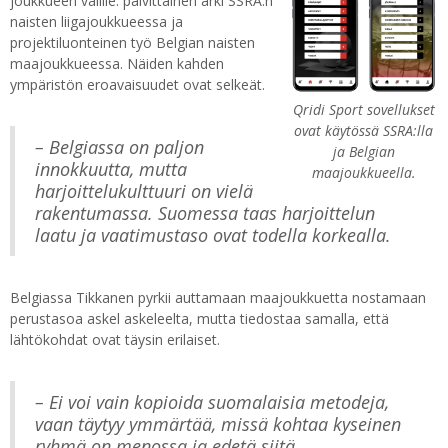
joukkueen välille: päivittäinen arki SSRA:n
naisten liigajoukkueessa ja
projektiluonteinen työ Belgian naisten
maajoukkueessa. Näiden kahden
ympäristön eroavaisuudet ovat selkeät.
Qridi Sport sovellukset
ovat käytössä SSRA:lla
– Belgiassa on paljon
ja Belgian
innokkuutta, mutta
maajoukkueella.
harjoittelukulttuuri on vielä
rakentumassa. Suomessa taas harjoittelun
laatu ja vaatimustaso ovat todella korkealla.
Belgiassa Tikkanen pyrkii auttamaan maajoukkuetta nostamaan
perustasoa askel askeleelta, mutta tiedostaa samalla, että
lähtökohdat ovat täysin erilaiset.
– Ei voi vain kopioida suomalaisia metodeja,
vaan täytyy ymmärtää, missä kohtaa kyseinen
ryhmä on menossa ja edetä siitä