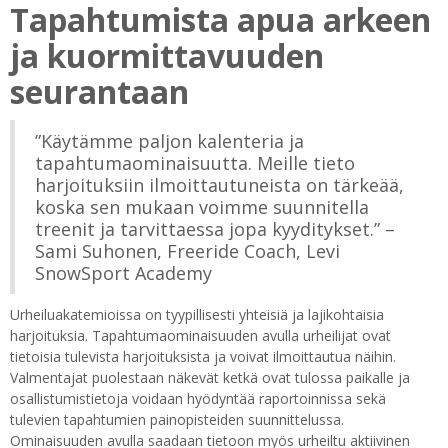
Tapahtumista apua arkeen
ja kuormittavuuden
seurantaan
”Käytämme paljon kalenteria ja
tapahtumaominaisuutta. Meille tieto
harjoituksiin ilmoittautuneista on tärkeää,
koska sen mukaan voimme suunnitella
treenit ja tarvittaessa jopa kyyditykset.” –
Sami Suhonen, Freeride Coach, Levi
SnowSport Academy
Urheiluakatemioissa on tyypillisesti yhteisiä ja lajikohtaisia
harjoituksia. Tapahtumaominaisuuden avulla urheilijat ovat
tietoisia tulevista harjoituksista ja voivat ilmoittautua näihin.
Valmentajat puolestaan näkevät ketkä ovat tulossa paikalle ja
osallistumistietoja voidaan hyödyntää raportoinnissa sekä
tulevien tapahtumien painopisteiden suunnittelussa.
Ominaisuuden avulla saadaan tietoon myös urheiltu aktiivinen