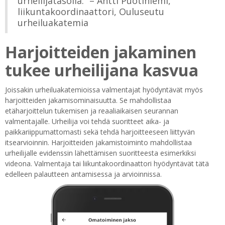
urheilijatasolla.” – Antti Puotiniemi,
liikuntakoordinaattori, Ouluseutu
urheiluakatemia
Harjoitteiden jakaminen
tukee urheilijana kasvua
Joissakin urheiluakatemioissa valmentajat hyödyntävät myös
harjoitteiden jakamisominaisuutta. Se mahdollistaa
etäharjoittelun tukemisen ja reaaliaikaisen seurannan
valmentajalle. Urheilija voi tehdä suoritteet aika- ja
paikkariippumattomasti sekä tehdä harjoitteeseen liittyvän
itsearvioinnin. Harjoitteiden jakamistoiminto mahdollistaa
urheilijalle evidenssin lähettämisen suoritteesta esimerkiksi
videona. Valmentaja tai liikuntakoordinaattori hyödyntävät tätä
edelleen palautteen antamisessa ja arvioinnissa.