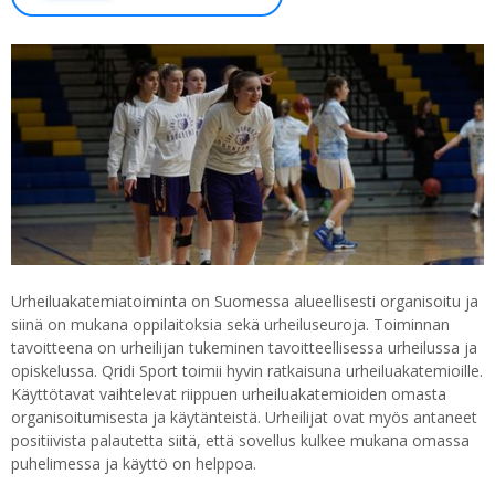
Urheiluakatemiatoiminta on Suomessa alueellisesti organisoitu ja
siinä on mukana oppilaitoksia sekä urheiluseuroja. Toiminnan
tavoitteena on urheilijan tukeminen tavoitteellisessa urheilussa ja
opiskelussa. Qridi Sport toimii hyvin ratkaisuna urheiluakatemioille.
Käyttötavat vaihtelevat riippuen urheiluakatemioiden omasta
organisoitumisesta ja käytänteistä. Urheilijat ovat myös antaneet
positiivista palautetta siitä, että sovellus kulkee mukana omassa
puhelimessa ja käyttö on helppoa.