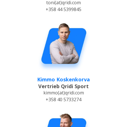
toni(at)qridi.com
+358 44 5399845
Kimmo Koskenkorva
Vertrieb Qridi Sport
kimmo(at)qridi.com
+358 40 5733274