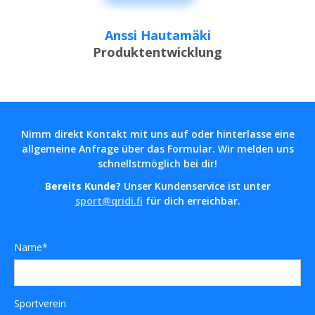
Anssi Hautamäki
Produktentwicklung
Nimm direkt Kontakt mit uns auf oder hinterlasse eine
allgemeine Anfrage über das Formular. Wir melden uns
schnellstmöglich bei dir!
Bereits Kunde?
Unser Kundenservice ist unter
sport@qridi.fi
für dich erreichbar.
Name*
Sportverein